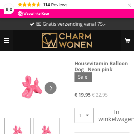
×
114
Reviews
9,0
💌 Gratis verzending vanaf 75,-
Housevitamin Balloon
Dog - Neon pink
Sale!
€ 19,95
€ 22,95
In
winkelwage