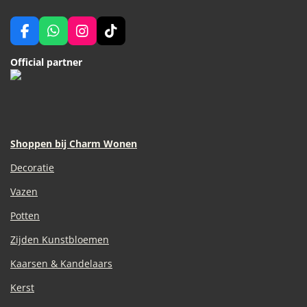
F
W
I
T
a
h
n
i
c
a
s
k
Official partner
e
t
t
T
b
s
a
o
o
A
g
k
o
p
r
k
p
a
m
Shoppen bij Charm Wonen
Decoratie
Vazen
Potten
Zijden Kunstbloemen
Kaarsen & Kandelaars
Kerst