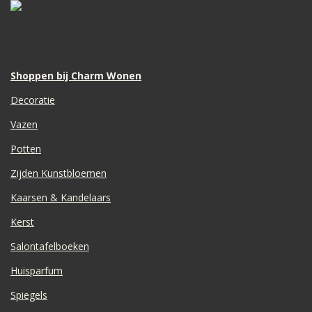
e
t
t
T
b
s
a
o
o
A
g
k
o
p
r
k
p
a
m
Shoppen bij Charm Wonen
Decoratie
Vazen
Potten
Zijden Kunstbloemen
Kaarsen & Kandelaars
Kerst
Salontafelboeken
Huisparfum
Spiegels