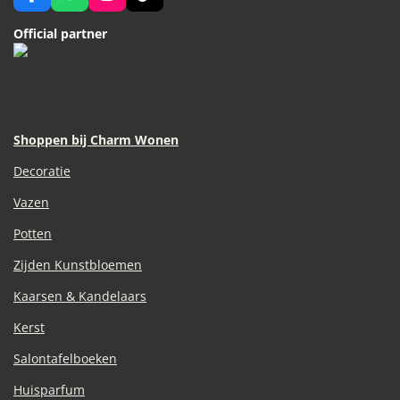
a
h
n
i
c
a
s
k
Official partner
e
t
t
T
b
s
a
o
o
A
g
k
o
p
r
k
p
a
m
Shoppen bij Charm Wonen
Decoratie
Vazen
Potten
Zijden Kunstbloemen
Kaarsen & Kandelaars
Kerst
Salontafelboeken
Huisparfum