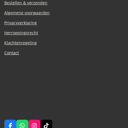
Bestellen & verzenden
Algemene voorwaarden
Privacyverklaring
Herroepingsrecht
Klachtenregeling
Contact
F
W
I
T