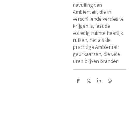
navulling van
Ambientair, die in
verschillende versies te
krijgen is, laat de
volledig ruimte heerlijk
ruiken, net als de
prachtige Ambientair
geurkaarsen, die vele
uren blijven branden.
D
D
S
D
e
e
h
e
l
e
a
l
e
l
r
e
n
e
n