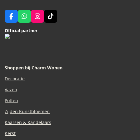
F
W
I
T
a
h
n
i
c
a
s
k
Official partner
e
t
t
T
b
s
a
o
o
A
g
k
o
p
r
k
p
a
m
Shoppen bij Charm Wonen
Decoratie
Vazen
Potten
Zijden Kunstbloemen
Kaarsen & Kandelaars
Kerst