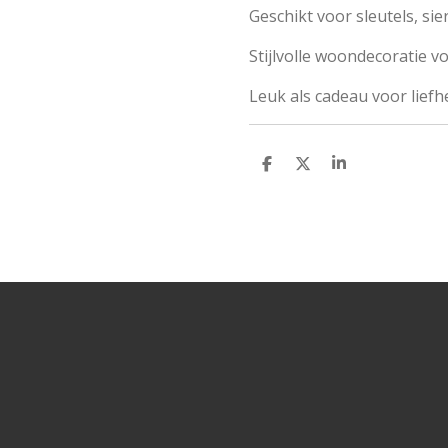
Geschikt voor sleutels, si
Stijlvolle woondecoratie v
Leuk als cadeau voor lief
D
D
S
e
e
h
l
e
a
e
l
r
n
e