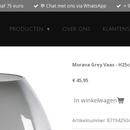
naf 75 euro
💬 Chat met ons via WhatsApp
⭐ 9
PRODUCTEN
OVER ONS
KLANTENS
Morava Grey Vaas - H25c
€ 45,95
In winkelwagen
Artikelnummer:
87194250